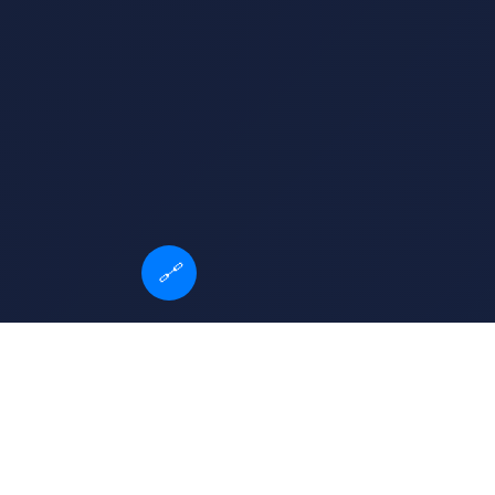
🔗
巴西 vs 德国 | 经典对决档案馆
哈林篮球队
恒大vs上港直播
世界杯乒乓球赛程表
2026年世界杯预选赛赛
拜仁 vs 弗莱堡
2026 世界杯直播免费观看
程预告